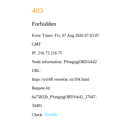
✨ 新新影院
新片·新榜·新体验 | 发现好剧 分享热爱
🏆
热门榜单 · 点击直达
1
2
3
葬送的芙莉莲
我的阿勒泰
咒术
⭐ 9.1
⭐ 8.9
⭐ 8.8
动漫
剧集
🔍 搜索