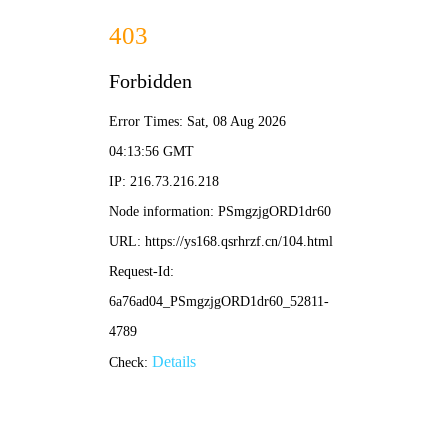
✨ 新新影院
新片·新榜·新体验 | 发现好剧 分享热爱
🏆
热门榜单 · 点击直达
1
2
3
葬送的芙莉莲
我的阿勒泰
咒术
⭐ 9.1
⭐ 8.9
⭐ 8.8
动漫
剧集
🔍 搜索