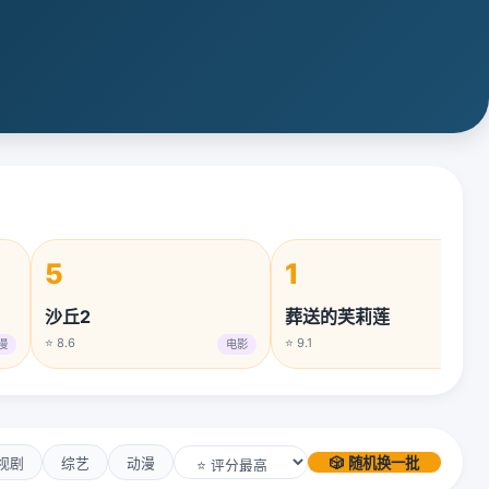
5
1
沙丘2
葬送的芙莉莲
⭐ 8.6
⭐ 9.1
漫
电影
动漫
视剧
综艺
动漫
🎲 随机换一批