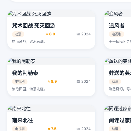
咒术回战 死灭回游
追风者
⭐ 8.8
📅 2024
动漫
电视剧
热血激战，咒术高潮。
王一博民国金
我的阿勒泰
葬送的芙
⭐ 8.9
📅 2024
电视剧
动漫
治愈田园，诗意北疆。
治愈奇幻，寿
南来北往
间谍过家
⭐ 7.5
📅 2024
电视剧
动漫