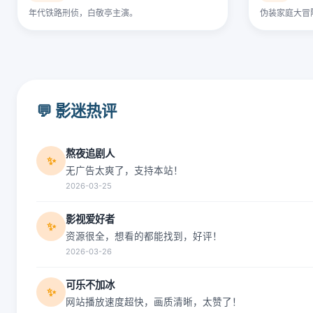
年代铁路刑侦，白敬亭主演。
伪装家庭大冒
💬 影迷热评
熬夜追剧人
✨
无广告太爽了，支持本站！
2026-03-25
影视爱好者
✨
资源很全，想看的都能找到，好评！
2026-03-26
可乐不加冰
✨
网站播放速度超快，画质清晰，太赞了！