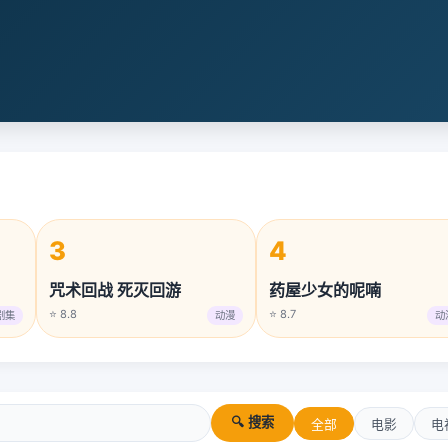
3
4
咒术回战 死灭回游
药屋少女的呢喃
⭐ 8.8
⭐ 8.7
剧集
动漫
动
🔍 搜索
全部
电影
电