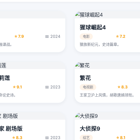
猩球崛起4
⭐ 7.9
📅 2024
⭐ 7.2
电影
融谍战。
猿族新纪元，史诗篇章。
莉莲
繁花
⭐ 9.1
📅 2023
⭐ 8.3
电视剧
命论史诗。
王家卫沪上风情，胡歌唐嫣领衔。
家 剧场版
大侦探9
⭐ 8.3
📅 2023
⭐ 8.1
综艺