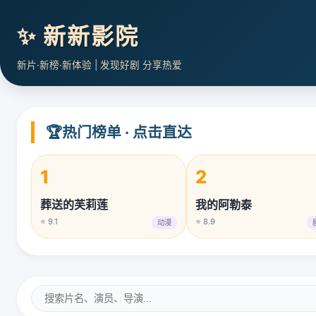
✨ 新新影院
新片·新榜·新体验 | 发现好剧 分享热爱
🏆
热门榜单 · 点击直达
1
2
葬送的芙莉莲
我的阿勒泰
⭐ 9.1
⭐ 8.9
动漫