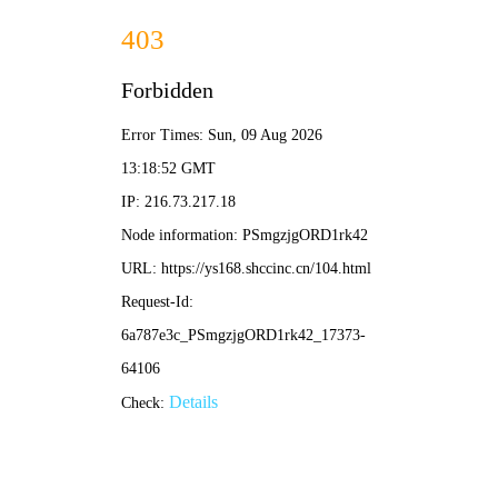
✨ 新新影院
新片·新榜·新体验 | 发现好剧 分享热爱
🏆
热门榜单 · 点击直达
1
2
3
葬送的芙莉莲
我的阿勒泰
咒术
⭐ 9.1
⭐ 8.9
⭐ 8.8
动漫
剧集
🔍 搜索